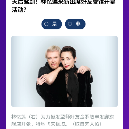
天后驾到！林忆莲来新出席好友餐馆开幕
活动？
是
非
林忆莲（右）为力挺发型师好友金罗敏申发廊旗
舰店开张，特地飞来狮城。（取自艺人IG）