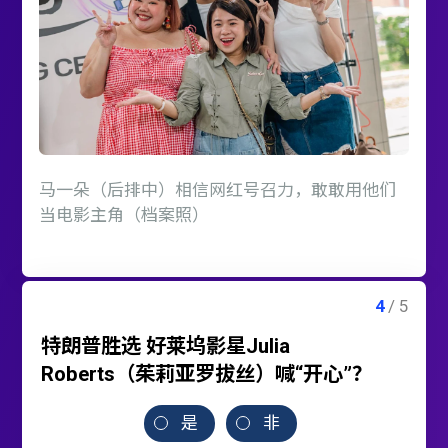
马一朵（后排中）相信网红号召力，敢敢用他们
当电影主角（档案照）
特朗普胜选 好莱坞影星Julia
Roberts（茱莉亚罗拔丝）喊“开心”？
是
非