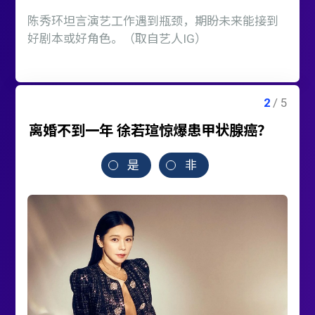
陈秀环坦言演艺工作遇到瓶颈，期盼未来能接到
好剧本或好角色。（取自艺人IG）
离婚不到一年 徐若瑄惊爆患甲状腺癌？
是
非