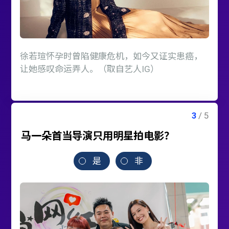
徐若瑄怀孕时曾陷健康危机，如今又证实患癌，
让她感叹命运弄人。（取自艺人IG）
马一朵首当导演只用明星拍电影？
是
非