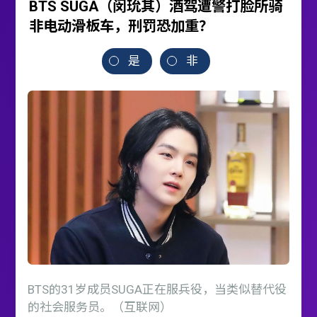
BTS SUGA（闵玧其）酒驾遭警打脸所骑
非电动滑板车，刑罚恐加重？
是
非
BTS的31岁成员SUGA正在服兵役，当类似替代役
的社会服务员。（互联网）