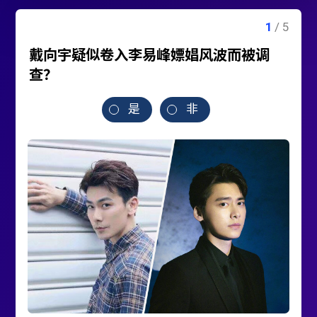
戴向宇疑似卷入李易峰嫖娼风波而被调
查？
是
非