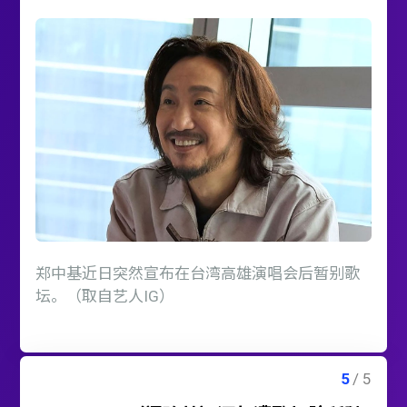
郑中基近日突然宣布在台湾高雄演唱会后暂别歌
坛。（取自艺人IG）