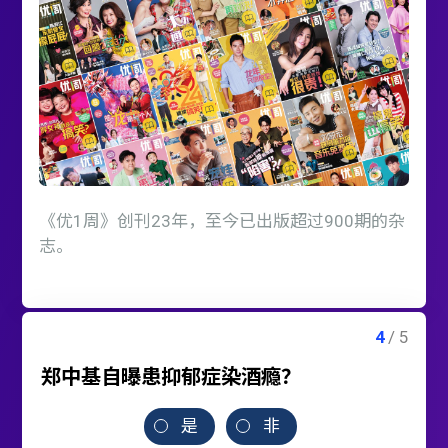
《优1周》创刊23年，至今已出版超过900期的杂
志。
郑中基自曝患抑郁症染酒瘾？
是
非