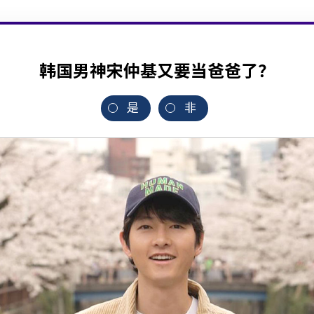
韩国男神宋仲基又要当爸爸了？
是
非