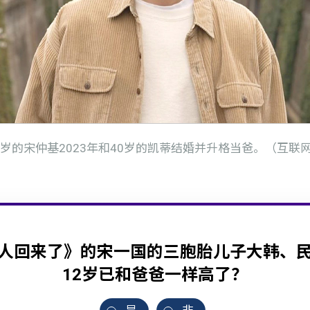
9岁的宋仲基2023年和40岁的凯蒂结婚并升格当爸。（互联
人回来了》的宋一国的三胞胎儿子大韩、
12岁已和爸爸一样高了？