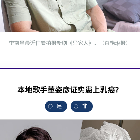
李南星最近忙着拍摄新剧《异家人》。（白艳琳摄）
本地歌手董姿彦证实患上乳癌？
是
非