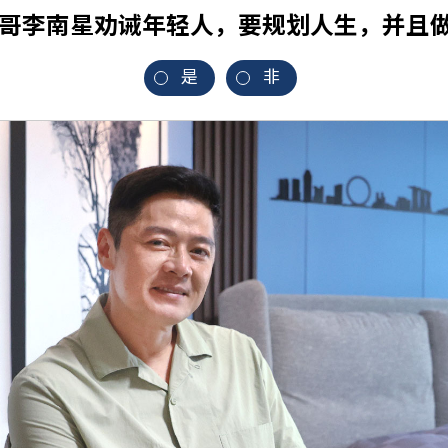
阿哥李南星劝诫年轻人，要规划人生，并且
是
非