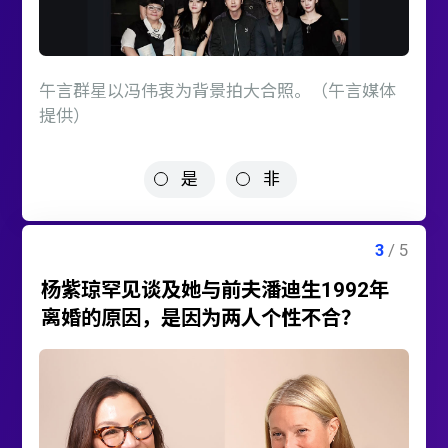
午言群星以冯伟衷为背景拍大合照。（午言媒体
提供）
是
非
杨紫琼罕见谈及她与前夫潘迪生1992年
离婚的原因，是因为两人个性不合？