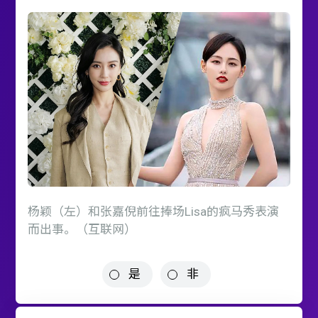
杨颖（左）和张嘉倪前往捧场Lisa的疯马秀表演
而出事。（互联网）
是
非