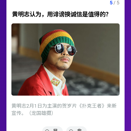
黄明志认为，用诽谤换诚信是值得的？
黄明志2月1日为主演的贺岁片《扑克王者》来新
宣传。（龙国雄摄）