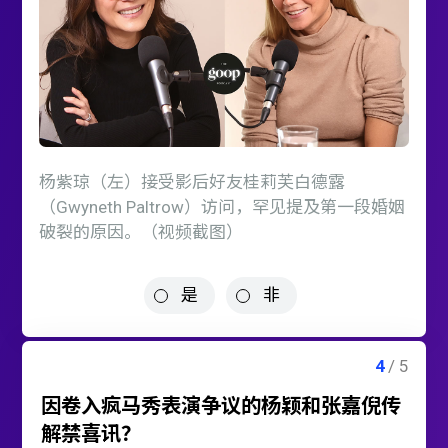
杨紫琼（左）接受影后好友桂莉芙白德露
（Gwyneth Paltrow）访问，罕见提及第一段婚姻
破裂的原因。（视频截图）
是
非
因卷入疯马秀表演争议的杨颖和张嘉倪传
解禁喜讯？