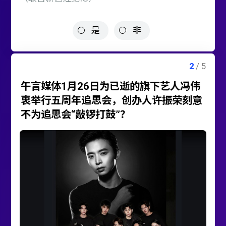
是
非
午言媒体1月26日为已逝的旗下艺人冯伟
衷举行五周年追思会，创办人许振荣刻意
不为追思会“敲锣打鼓”？